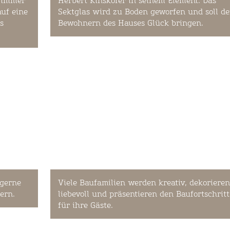
n immer
Herbert Kinskofer in seinem Element: Das
uf eine
Sektglas wird zu Boden geworfen und soll d
us
Bewohnern des Hauses Glück bringen.
 gerne
Viele Baufamilien werden kreativ, dekorieren
ern.
liebevoll und präsentieren den Baufortschritt
für ihre Gäste.