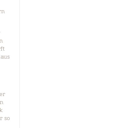
rn
r
in
ft
Haus
er
en
k
r so