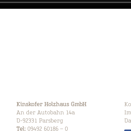
Ko
Kinskofer Holzhaus GmbH
Im
An der Autobahn 14a
Da
D-92331 Parsberg
Tel:
09492 60186 – 0