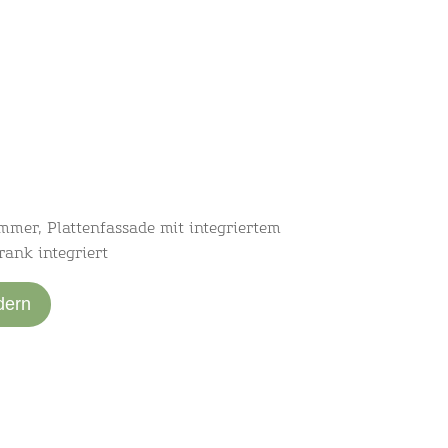
mer, Plattenfassade mit integriertem
ank integriert
dern