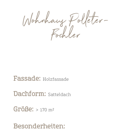
Wohnhaus Polleter-
Fochler
Fassade
:
Holzfassade
Dachform
:
Satteldach
Größe
:
> 170 m²
Besonderheiten: