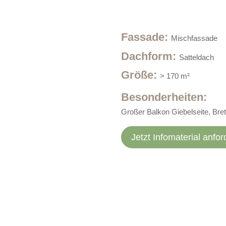
Fassade
:
Mischfassade
Dachform
:
Satteldach
Größe
:
> 170 m²
Besonderheiten:
Großer Balkon Giebelseite, Bre
Jetzt Infomaterial anfor