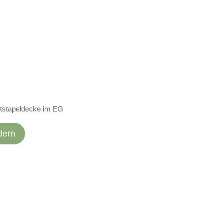
ttstapeldecke im EG
dern